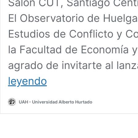
Salón CUT, Santiago Centr
El Observatorio de Huelga
Estudios de Conflicto y C
la Facultad de Economía y
agrado de invitarte al la
Lanzamiento
leyendo
libro
“Huelgas
Laborales
UAH - Universidad Alberto Hurtado
y
revitalización
sindical
en
Chile”