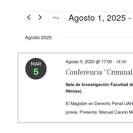
Eventos
Agosto 1, 2025
 -
Hoy
Seleccionar
fecha.
Agosto 2025
Agosto 5, 2025 @ 17:00
-
18:30
MAR
5
Conferencia “Criminal
Sala de Investigación Facultad 
Héroes).
El Magíster en Derecho Penal UAH in
previa. Presenta: Manuel Cancio Mel