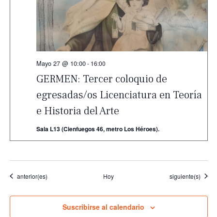
Mayo 27 @ 10:00
-
16:00
GERMEN: Tercer coloquio de
egresadas/os Licenciatura en Teoría
e Historia del Arte
Sala L13 (Cienfuegos 46, metro Los Héroes).
Eventos
Eventos
anterior(es)
Hoy
siguiente(s)
Suscribirse al calendario