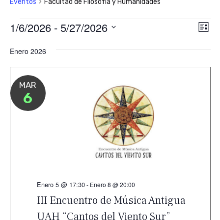
Eventos
Facultad de Filosofía y Humanidades
Eventos
1/6/2026
 - 
5/27/2026
Nav
Na
Lista
de
Seleccionar
de
Enero 2026
vis
fecha.
vis
de
Ev
MAR
6
Enero 5 @ 17:30
-
Enero 8 @ 20:00
III Encuentro de Música Antigua
UAH “Cantos del Viento Sur”