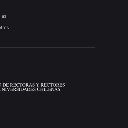
ias
otros