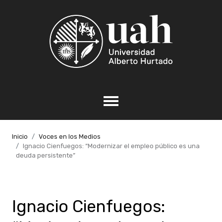
Inicio
Voces en los Medios
Ignacio Cienfuegos: “Modernizar el empleo público es una
deuda persistente”
Ignacio Cienfuegos: