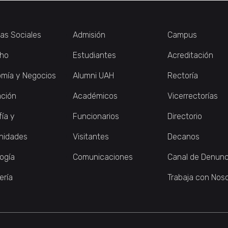
ias Sociales
Admisión
Campus
ho
Estudiantes
Acreditación
mía y Negocios
Alumni UAH
Rectoría
ción
Académicos
Vicerrectorías
fía y
Funcionarios
Directorio
nidades
Visitantes
Decanos
logía
Comunicaciones
Canal de Denunc
ería
Trabaja con Nos