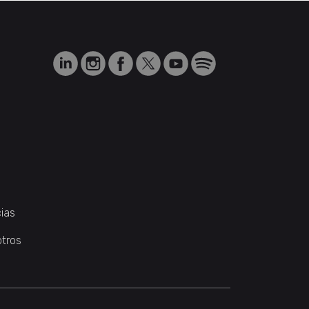
ias
otros