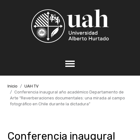
Inicio
UAH TV
Conferencia inaugural año académico Departamento de
Arte “Reverberaciones documentales: una mirada al campo
fotográfico en Chile durante la dictadura”
Conferencia inaugural