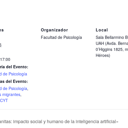
es
Organizador
Local
Facultad de Psicología
Sala Bellarmino B
UAH (Avda. Bern
5
0’Higgins 1825, m
Héroes)
 17:00
ría del Evento:
d de Psicología
as del Evento:
d de Psicología
,
s migrantes
,
CYT
as: impacto social y humano de la inteligencia artificial»