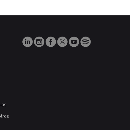
ias
otros