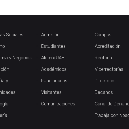
ias Sociales
Admisión
Campus
ho
Estudiantes
Acreditación
mía y Negocios
Alumni UAH
Rectoría
ción
Académicos
Vicerrectorías
fía y
Funcionarios
Directorio
nidades
Visitantes
Decanos
logía
Comunicaciones
Canal de Denunc
ería
Trabaja con Nos