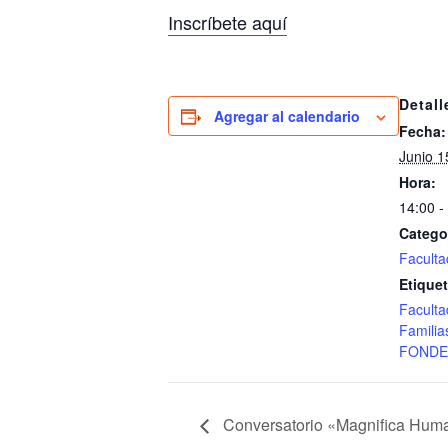
Inscríbete aquí
Detall
Agregar al calendario
Fecha:
Junio 1
Hora:
14:00 -
Catego
Faculta
Etiquet
Faculta
Familia
FONDE
Conversatorio «Magnifica Humanit