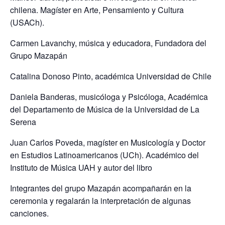
chilena. Magíster en Arte, Pensamiento y Cultura
(
USACh
).
Carmen
Lavanchy,
m
úsica y e
ducadora, Fundadora del
Grupo Mazapán
Catalina Donoso Pinto,
a
cadémica Universidad de Chile
Daniela Banderas,
m
usicóloga y Psicóloga, Académica
del Departamento de Música de la Universidad de La
Serena
Juan Carlos Poveda,
m
agíster en Musicología y Doctor
en Estudios Latinoamericanos (
UCh
). Académico del
Instituto de Música UAH y autor del libro
Integrantes del grupo Mazapán acompañarán en la
ceremonia y regalarán la interpretación de algunas
canciones.