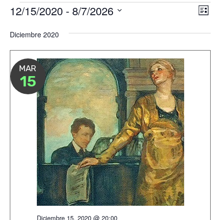
Eventos
12/15/2020
 - 
8/7/2026
Nav
Na
Lista
de
Seleccionar
de
Diciembre 2020
vis
fecha.
vis
de
Ev
MAR
15
Diciembre 15, 2020 @ 20:00