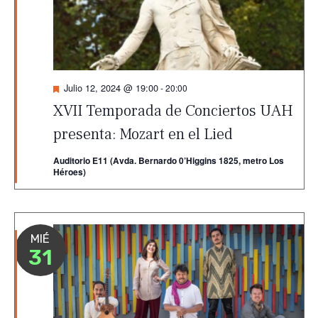
Destacado
Julio 12, 2024 @ 19:00
-
20:00
XVII Temporada de Conciertos UAH
presenta: Mozart en el Lied
Auditorio E11 (Avda. Bernardo 0’Higgins 1825, metro Los
Héroes)
MIÉ
31