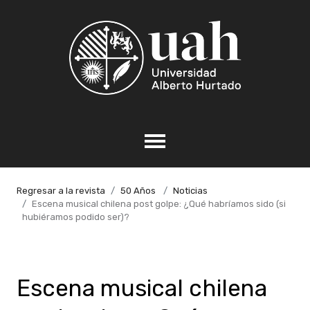
Regresar a la revista
50 Años
Noticias
Escena musical chilena post golpe: ¿Qué habríamos sido (si
hubiéramos podido ser)?
Escena musical chilena