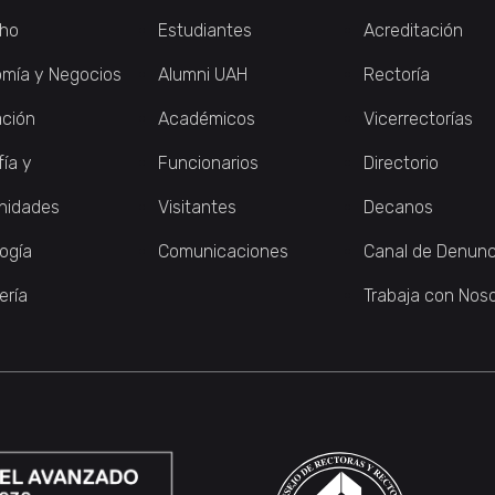
ho
Estudiantes
Acreditación
mía y Negocios
Alumni UAH
Rectoría
ción
Académicos
Vicerrectorías
fía y
Funcionarios
Directorio
nidades
Visitantes
Decanos
logía
Comunicaciones
Canal de Denunc
ería
Trabaja con Nos