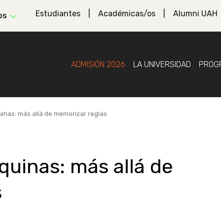
Estudiantes
Académicas/os
Alumni UAH
os
ADMISIÓN 2026
LA UNIVERSIDAD
PROG
uinas: más allá de memorizar reglas
quinas: más allá de
s