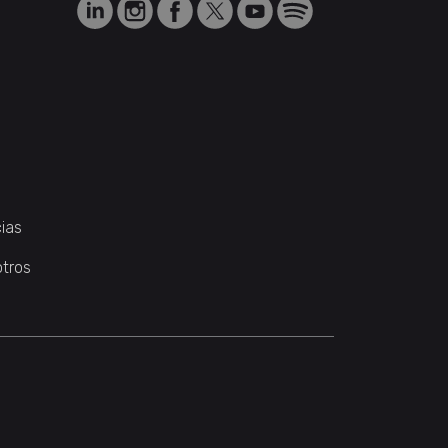
ias
otros