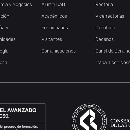
mía y Negocios
Alumni UAH
Rectoría
ción
Académicos
Vicerrectorías
fía y
Funcionarios
Directorio
nidades
Visitantes
Decanos
logía
Comunicaciones
Canal de Denunc
ería
Trabaja con Nos