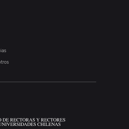
ias
otros