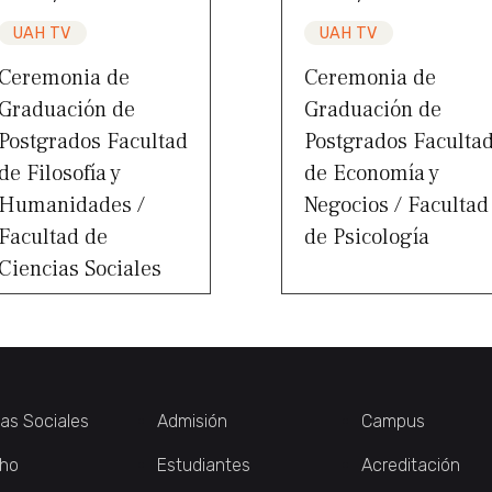
UAH TV
UAH TV
Ceremonia de
Ceremonia de
Graduación de
Graduación de
Postgrados Facultad
Postgrados Faculta
de Filosofía y
de Economía y
Humanidades /
Negocios / Facultad
Facultad de
de Psicología
Ciencias Sociales
ias Sociales
Admisión
Campus
ho
Estudiantes
Acreditación