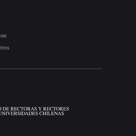
ias
otros