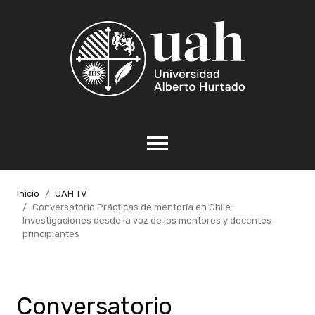
Inicio
UAH TV
Conversatorio Prácticas de mentoría en Chile:
Investigaciones desde la voz de los mentores y docentes
principiantes
Conversatorio