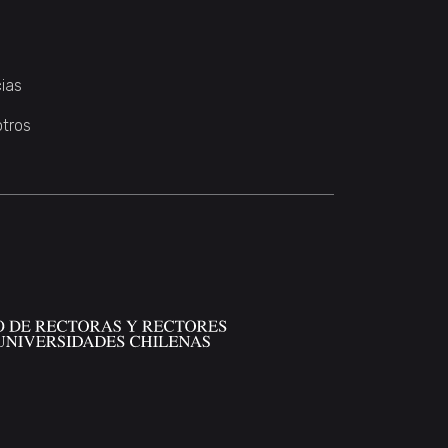
ias
otros