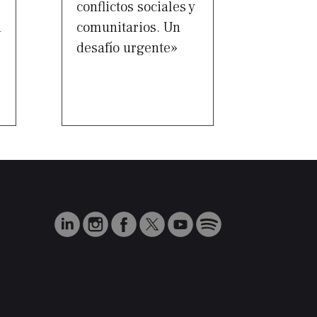
conflictos sociales y
d
comunitarios. Un
desafío urgente»