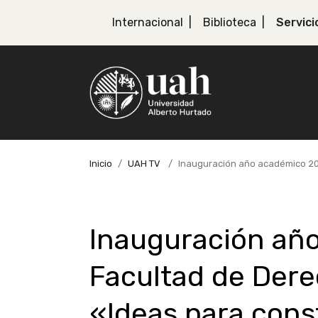
Internacional
Biblioteca
Servici
Inicio
UAH TV
Inauguración año académico 202
Inauguración añ
Facultad de Dere
«Ideas para cons