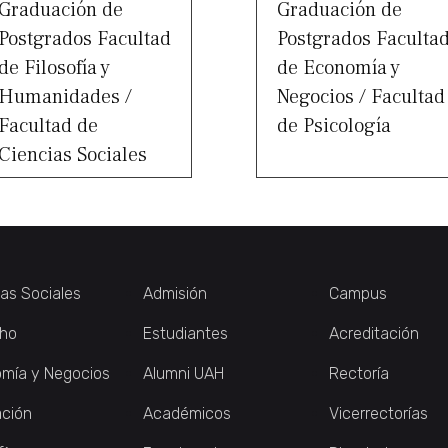
Graduación de
Graduación de
Postgrados Facultad
Postgrados Faculta
de Filosofía y
de Economía y
Humanidades /
Negocios / Facultad
Facultad de
de Psicología
Ciencias Sociales
ias Sociales
Admisión
Campus
ho
Estudiantes
Acreditación
mía y Negocios
Alumni UAH
Rectoría
ción
Académicos
Vicerrectorías