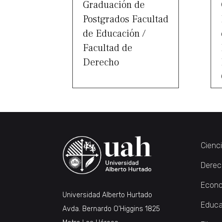
Graduación de
Postgrados Facultad
de Educación /
Facultad de
Derecho
Cienc
Derec
Econo
Universidad Alberto Hurtado
Educa
Avda. Bernardo O’Higgins 1825