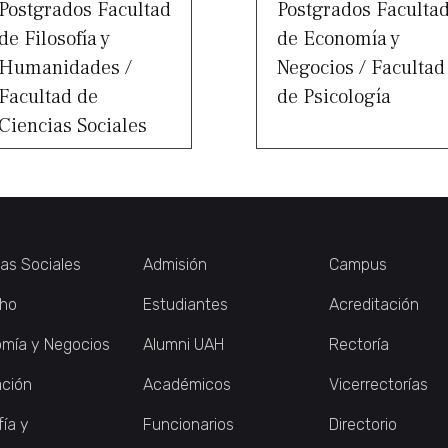
Postgrados Facultad
Postgrados Faculta
de Filosofía y
de Economía y
Humanidades /
Negocios / Facultad
Facultad de
de Psicología
Ciencias Sociales
ias Sociales
Admisión
Campus
ho
Estudiantes
Acreditación
mía y Negocios
Alumni UAH
Rectoría
ción
Académicos
Vicerrectorías
fía y
Funcionarios
Directorio