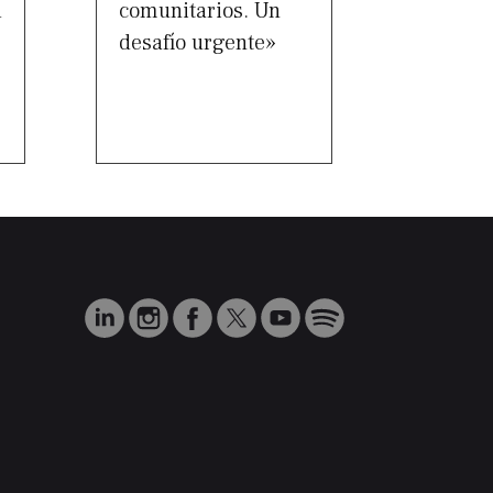
d
comunitarios. Un
desafío urgente»