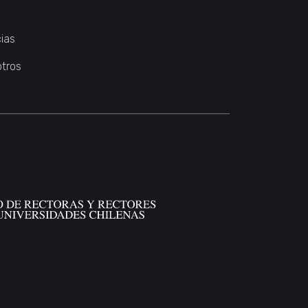
ias
otros