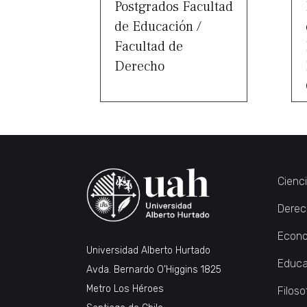
Postgrados Facultad
de Educación /
Facultad de
Derecho
Cienc
Derec
Econo
Universidad Alberto Hurtado
Educa
Avda. Bernardo O’Higgins 1825
Metro Los Héroes
Filoso