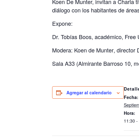
Koen De Munter, invitan a Charla t
diálogo con los habitantes de área
Expone:
Dr.
Tobías Boos
, académico, Free 
Modera:
Koen de Munter
, directo
Sala A33 (Almirante Barroso 10, m
Detall
Agregar al calendario
Fecha:
Septiem
Hora:
11:30 -