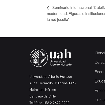
Seminario Internacional “Catoli
modernidad. Figuras e instituciones
la red jesuita”.
Cienc
Derec
Econo
Universidad Alberto Hurtado
Educa
Avda. Bernardo O’Higgins 1825
Metro Los Héroes
Filoso
Santiago de Chile
Huma
Teléfono
+56 2 2692 0200