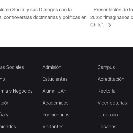
cismo Social y sus Diálogos con la
Presentación de lo
, controversias doctrinarias y políticas en
2023: “Imaginarios 
Chile”.
ias Sociales
Admisión
Campus
ho
Estudiantes
Acreditación
mía y Negocios
Alumni UAH
Rectoría
ción
Académicos
Vicerrectorías
fía y
Funcionarios
Directorio
nidades
Visitantes
Decanos