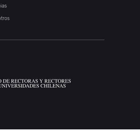
ias
otros