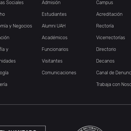
ias Sociales
Admisión
Campus
ho
Estudiantes
Acreditación
mía y Negocios
Alumni UAH
Rectoría
ción
Académicos
Vicerrectorías
fía y
Funcionarios
Directorio
nidades
Visitantes
Decanos
logía
Comunicaciones
Canal de Denunc
ería
Trabaja con Nos