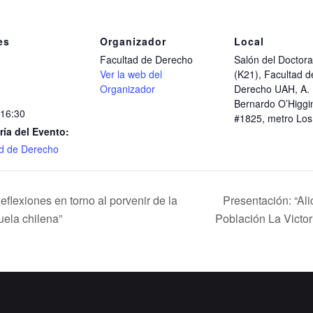
es
Organizador
Local
Facultad de Derecho
Salón del Doctor
Ver la web del
(K21), Facultad d
Organizador
Derecho UAH, A.
Bernardo O’Higgi
 16:30
#1825, metro Los
ría del Evento:
d de Derecho
lexiones en torno al porvenir de la
Presentación: “Ali
uela chilena”
Población La Victo