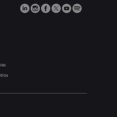
ias
otros