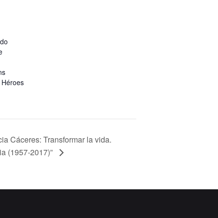
ado
e
ns
 Héroes
cia Cáceres: Transformar la vida.
ria (1957-2017)”