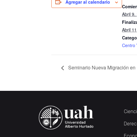
Agregar al calendario
Comien
Abril 9
Finaliz
Abril 1
Catego
Centro 
Seminario Nueva Migración en 
Cienc
Derec
Econo