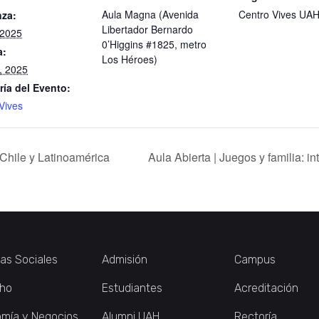
Aula Magna (Avenida
Centro Vives UA
za:
Libertador Bernardo
, 2025
0’Higgins #1825, metro
a:
Los Héroes)
1, 2025
ría del Evento:
Vives
Chile y Latinoamérica
Aula Abierta | Juegos y familia: in
ias Sociales
Admisión
Campus
ho
Estudiantes
Acreditación
mía y Negocios
Alumni UAH
Rectoría