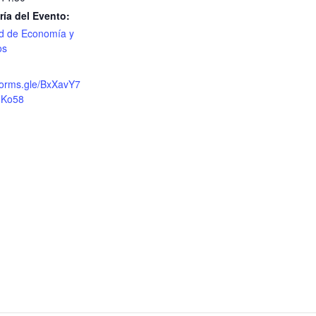
ría del Evento:
d de Economía y
os
/forms.gle/BxXavY7
gKo58