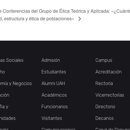
e Conferencias del Grupo de Ética Teórica y Aplicada: «¿Cuánt
d, estructura y ética de poblaciones»
ias Sociales
Admisión
Campus
ho
Estudiantes
Acreditación
mía y Negocios
Alumni UAH
Rectoría
ción
Académicos
Vicerrectorías
fía y
Funcionarios
Directorio
nidades
Visitantes
Decanos
logía
Comunicaciones
Canal de Denunc