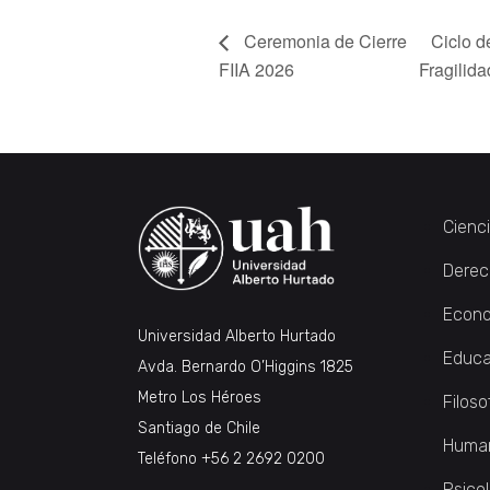
Ceremonia de Cierre
Ciclo d
FIIA 2026
Fragilida
Cienc
Derec
Econo
Universidad Alberto Hurtado
Educa
Avda. Bernardo O’Higgins 1825
Metro Los Héroes
Filoso
Santiago de Chile
Huma
Teléfono
+56 2 2692 0200
Psico