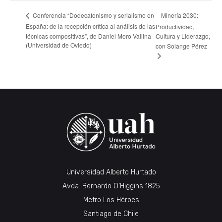
Minería 2030:
Conferencia “Dodecafonismo y serialismo en
España: de la recepción crítica al análisis de las
Productividad,
técnicas compositivas”, de Daniel Moro Vallina
Cultura y Liderazgo,
(Universidad de Oviedo)
con Solange Pérez
Universidad Alberto Hurtado
Avda. Bernardo O’Higgins 1825
Metro Los Héroes
Santiago de Chile