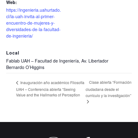
Web:
https://ingenieria.uahurtado.
cl/la-uah-invita-al-primer-
encuentro-de-mujeres-y-
diversidades-de-la-facultad-
de-ingenieria/
Local
Fablab UAH – Facultad de Ingeniería, Av. Libertador
Bernardo O’Higgins
Clase abierta “Formación
Inauguración año académico Filosofía
UAH – Conferencia abierta “Seeing
ciudadana desde el
Value and the Hallmarks of Perception
currículo y la investigación”