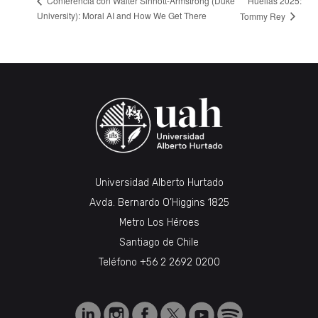
Huellas 2025:
Conferencia con Walter Sinnott-Armstrong (Duke
University): Moral AI and How We Get There
Tommy Rey
Universidad Alberto Hurtado
Avda. Bernardo O’Higgins 1825
Metro Los Héroes
Santiago de Chile
Teléfono
+56 2 2692 0200