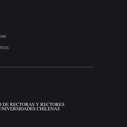
ias
otros