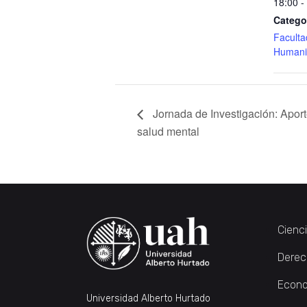
18:00 -
Catego
Faculta
Humani
Jornada de Investigación: Aporte
salud mental
Cienc
Derec
Econo
Universidad Alberto Hurtado