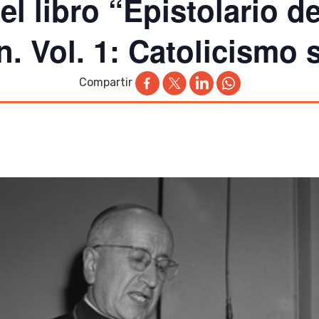
l libro “Epistolario d
. Vol. 1: Catolicismo 
Compartir