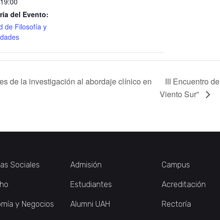
 19:00
ría del Evento:
d de Filosofía y
dades
s de la investigación al abordaje clínico en
III Encuentro d
Viento Sur”
ias Sociales
Admisión
Campus
ho
Estudiantes
Acreditación
mía y Negocios
Alumni UAH
Rectoría