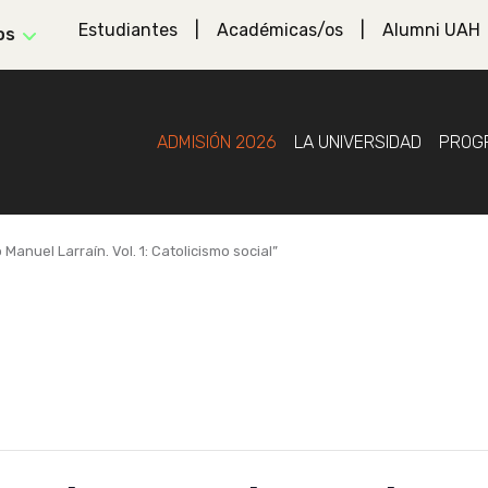
Estudiantes
Académicas/os
Alumni UAH
os
ADMISIÓN 2026
LA UNIVERSIDAD
PROG
 Manuel Larraín. Vol. 1: Catolicismo social”