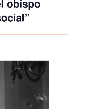
el obispo
social”