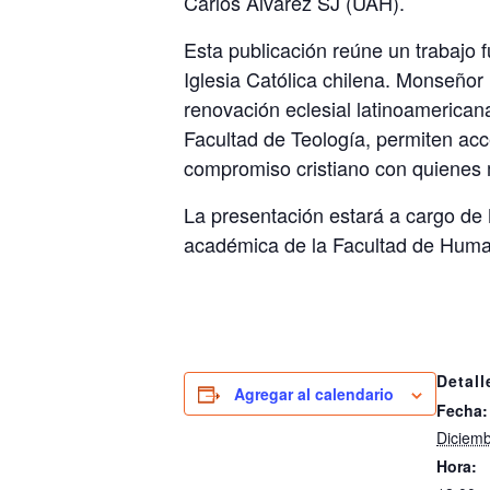
Carlos Álvarez SJ (UAH).
Esta publicación reúne un trabajo 
Iglesia Católica chilena. Monseñor 
renovación eclesial latinoamerican
Facultad de Teología, permiten acc
compromiso cristiano con quienes 
La presentación estará a cargo de 
académica de la Facultad de Human
Detall
Agregar al calendario
Fecha:
Diciemb
Hora: