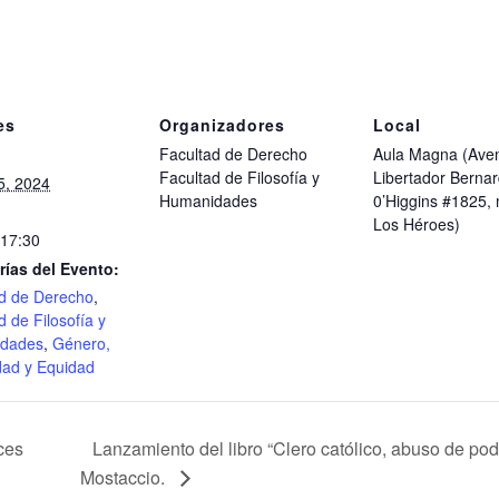
es
Organizadores
Local
Facultad de Derecho
Aula Magna (Ave
Facultad de Filosofía y
Libertador Berna
5, 2024
Humanidades
0’Higgins #1825,
Los Héroes)
 17:30
rías del Evento:
d de Derecho
,
d de Filosofía y
dades
,
Género,
dad y Equidad
ces
Lanzamiento del libro “Clero católico, abuso de pod
Mostaccio.