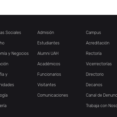
ias Sociales
Admisión
Campus
ho
Estudiantes
Acreditación
mía y Negocios
Alumni UAH
Rectoría
ción
Académicos
Vicerrectorías
fía y
Funcionarios
Directorio
nidades
Visitantes
Decanos
logía
Comunicaciones
Canal de Denunc
ería
Trabaja con Nos