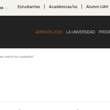
Estudiantes
Académicas/os
Alumni UAH
os
ADMISIÓN 2026
LA UNIVERSIDAD
PROG
tas sobre los cuidados”