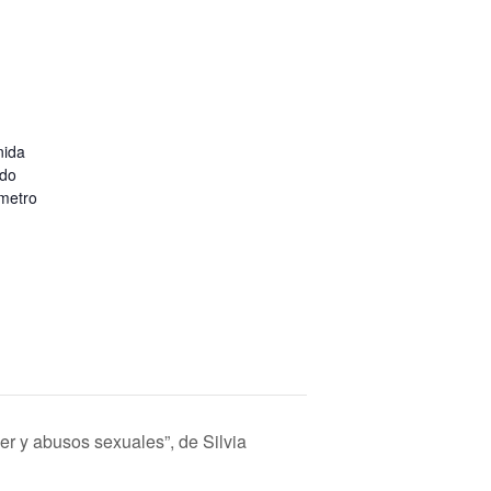
nida
rdo
 metro
er y abusos sexuales”, de Silvia