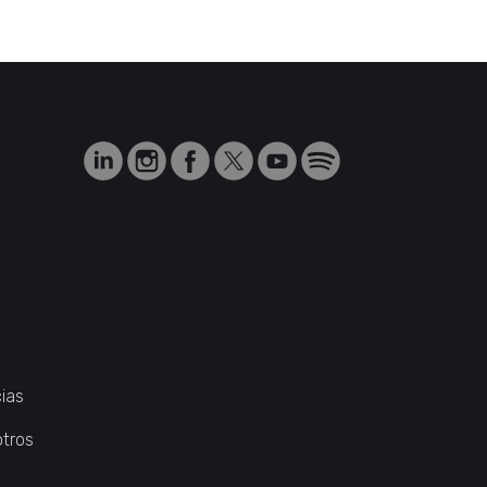
ias
otros