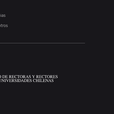
ias
otros