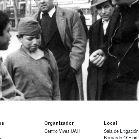
es
Organizador
Local
Centro Vives UAH
Sala de Litigació
Bernardo O´Higgi