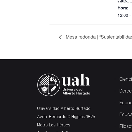
Junio 1
Hora:
12:00 -
Mesa redonda | “Sustentabilidad:
Cienc
Derec
Econo
Universidad Alberto Hurtado
Educa
Avda. Bernardo O’Higgins 1825
Metro Los Héroes
Filoso