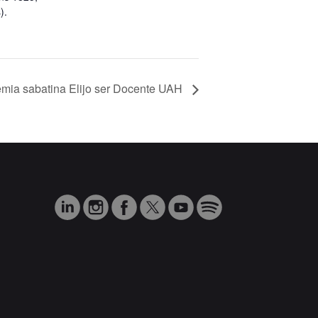
).
mia sabatina Elijo ser Docente UAH