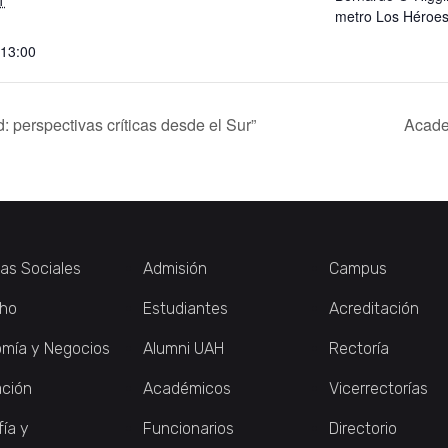
1
metro Los Héroes
 13:00
 perspectivas críticas desde el Sur”
Acade
ias Sociales
Admisión
Campus
ho
Estudiantes
Acreditación
mía y Negocios
Alumni UAH
Rectoría
ción
Académicos
Vicerrectorías
fía y
Funcionarios
Directorio