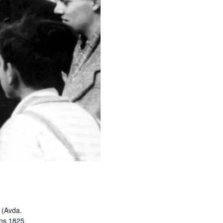
n (Avda.
ns 1825,