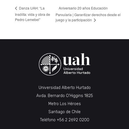
Aniversario 20 años Educación
Danza UAH: “La
Insólita: vida y obra de
Parvularia | Garantizar derechos desde el
Pedro Lemebel”
juego y la participación
Universidad Alberto Hurtado
Avda. Bernardo O’Higgins 1825
Metro Los Héroes
Santiago de Chile
Teléfono
+56 2 2692 0200