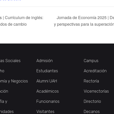
 | Currículum de inglés:
Jornada de Economía 2025 | De
odos de cambio
y perspectivas para la superació
ias Sociales
Admisión
Campus
ho
Estudiantes
Acreditación
mía y Negocios
Alumni UAH
Rectoría
ción
Académicos
Vicerrectorías
fía y
Funcionarios
Directorio
nidades
Visitantes
Decanos