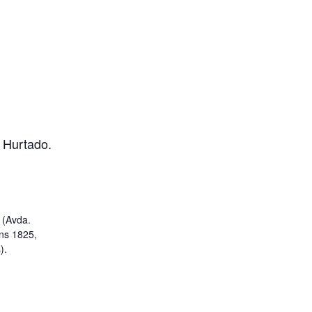
 Hurtado.
n (Avda.
ns 1825,
).