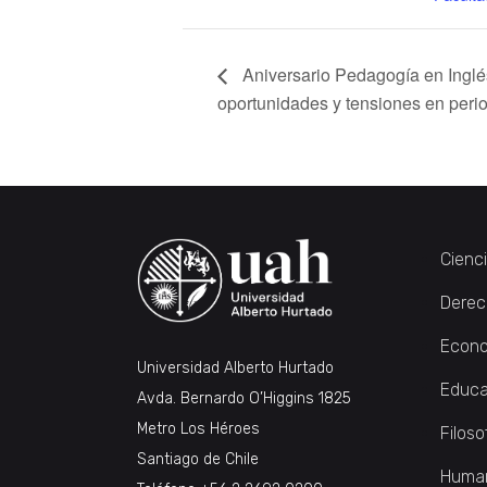
Aniversario Pedagogía en Inglés
oportunidades y tensiones en peri
Cienc
Derec
Econo
Universidad Alberto Hurtado
Educa
Avda. Bernardo O’Higgins 1825
Metro Los Héroes
Filoso
Santiago de Chile
Huma