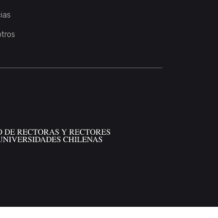
ias
otros