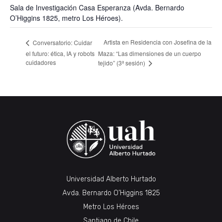
Sala de Investigación Casa Esperanza (Avda. Bernardo
O’Higgins 1825, metro Los Héroes).
Artista en Residencia con Josefina de la
Conversatorio: Cuidar
el futuro: ética, IA y robots
Maza: “Las dimensiones de un cuerpo
cuidadores
tejido” (3ª sesión)
Universidad Alberto Hurtado
Avda. Bernardo O’Higgins 1825
Metro Los Héroes
Santiago de Chile