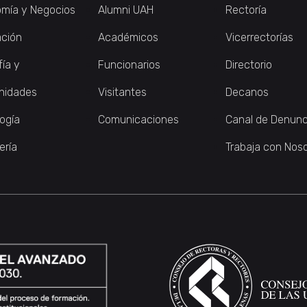
mía y Negocios
Alumni UAH
Rectoría
ción
Académicos
Vicerrectorías
fía y
Funcionarios
Directorio
nidades
Visitantes
Decanos
logía
Comunicaciones
Canal de Denunc
ería
Trabaja con Nos