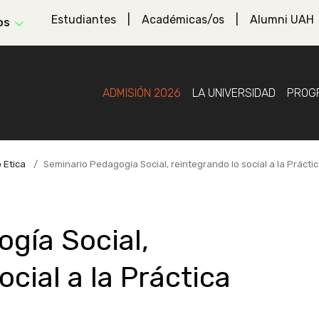
Estudiantes
Académicas/os
Alumni UAH
os
ADMISIÓN 2026
LA UNIVERSIDAD
PROG
 Etica
Seminario Pedagogía Social, reintegrando lo social a la Práct
gía Social,
ocial a la Práctica