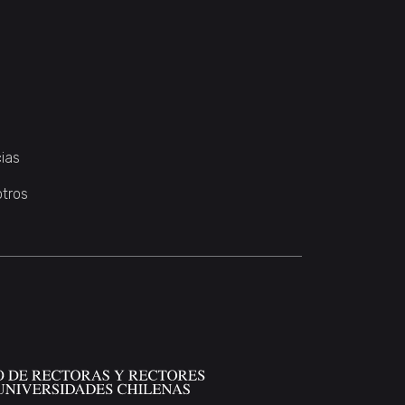
ias
otros