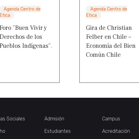
Agenda Centro de
Agenda Centro de
Etica
Etica
Foro “Buen Vivir y
Gira de Christian
Derechos de los
Felber en Chile –
Pueblos Indígenas”.
Economía del Bien
Común Chile
ias Sociales
Admisión
Campus
ho
Estudiantes
Acreditación