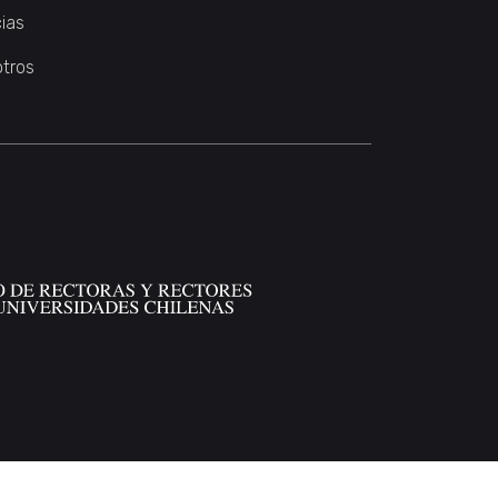
ias
otros