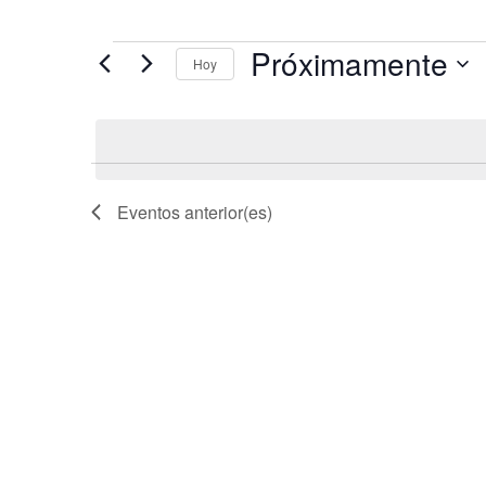
Eventos
Próximamente
Hoy
Seleccionar
fecha.
Eventos
anterior(es)