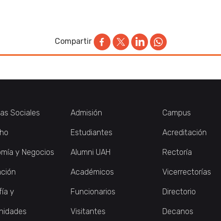
Compartir
ias Sociales
Admisión
Campus
ho
Estudiantes
Acreditación
mía y Negocios
Alumni UAH
Rectoría
ción
Académicos
Vicerrectorías
fía y
Funcionarios
Directorio
nidades
Visitantes
Decanos