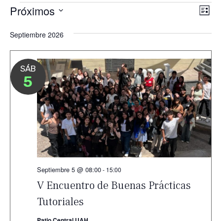
Eventos
Próximos
Nav
Na
Lista
de
Seleccionar
de
Septiembre 2026
vis
fecha.
vis
de
Ev
SÁB
5
Septiembre 5 @ 08:00
-
15:00
V Encuentro de Buenas Prácticas
Tutoriales
Patio Central UAH