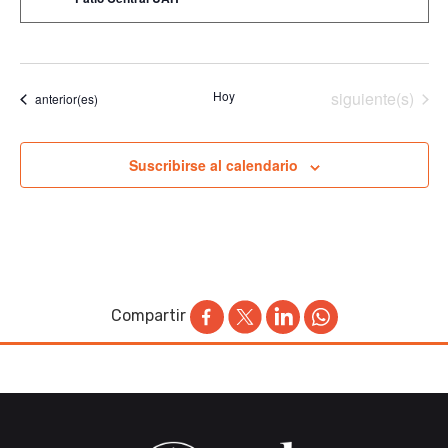
Eventos
Hoy
siguiente(s)
Eventos
anterior(es)
Suscribirse al calendario
Compartir