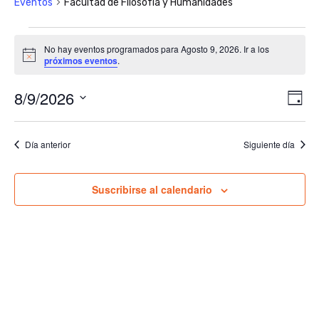
Eventos
Facultad de Filosofía y Humanidades
Eventos
No hay eventos programados para Agosto 9, 2026. Ir a los
en
Aviso
próximos eventos
.
Agosto
8/9/2026
Nav
Na
Día
9,
de
Seleccionar
de
2026
vis
fecha.
vis
Día anterior
Siguiente día
de
Ev
Suscribirse al calendario