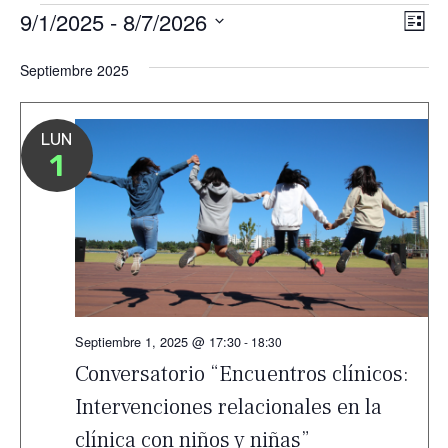
Eventos
9/1/2025
 - 
8/7/2026
Nav
Na
Lista
de
Seleccionar
de
Septiembre 2025
vis
fecha.
vis
de
Ev
LUN
1
Septiembre 1, 2025 @ 17:30
-
18:30
Conversatorio “Encuentros clínicos:
Intervenciones relacionales en la
clínica con niños y niñas”