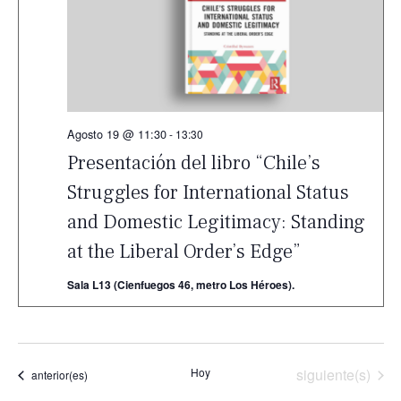
Agosto 19 @ 11:30
-
13:30
Presentación del libro “Chile’s
Struggles for International Status
and Domestic Legitimacy: Standing
at the Liberal Order’s Edge”
Sala L13 (Cienfuegos 46, metro Los Héroes).
Eventos
Hoy
siguiente(s)
Eventos
anterior(es)