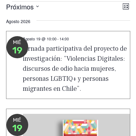
Eventos
Próximos
Nav
Na
Lista
de
Seleccionar
de
Agosto 2026
vis
fecha.
vis
de
Agosto 19 @ 10:00
Ev
-
14:00
MIÉ
Jornada participativa del proyecto de
19
investigación: “Violencias Digitales:
discursos de odio hacia mujeres,
personas LGBTIQ+ y personas
migrantes en Chile”.
MIÉ
19