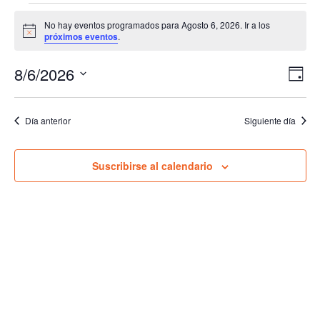
Eventos
No hay eventos programados para Agosto 6, 2026. Ir a los
en
Aviso
próximos eventos
.
Agosto
8/6/2026
Nav
Na
Día
6,
de
Seleccionar
de
2026
vis
fecha.
vis
Día anterior
Siguiente día
de
Ev
Suscribirse al calendario