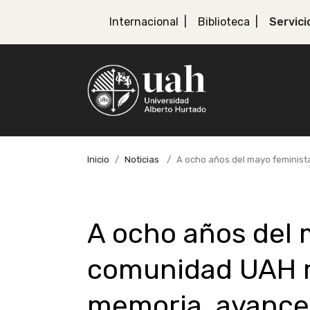
Internacional
Biblioteca
Servici
Inicio
Noticias
A ocho años del mayo feminist
A ocho años del 
comunidad UAH r
memoria, avances