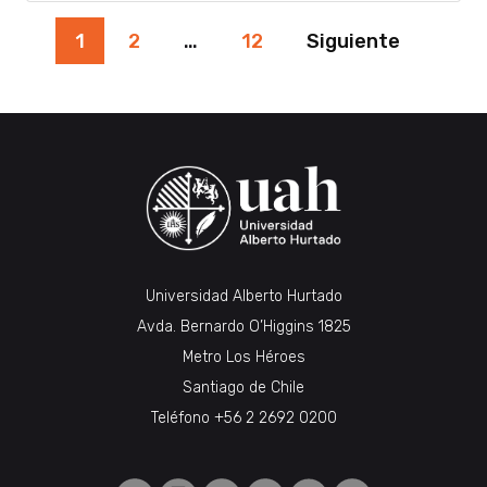
Paginación
1
2
…
12
Siguiente
de
entradas
Universidad Alberto Hurtado
Avda. Bernardo O’Higgins 1825
Metro Los Héroes
Santiago de Chile
Teléfono
+56 2 2692 0200