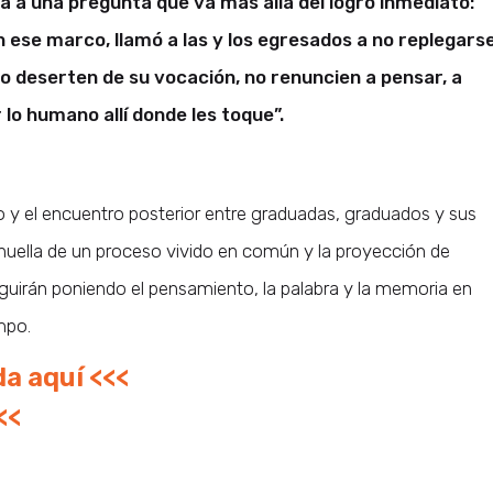
a a una pregunta que va más allá del logro inmediato:
 ese marco, llamó a las y los egresados a no replegars
No deserten de su vocación, no renuncien a pensar, a
 lo humano allí donde les toque”.
 y el encuentro posterior entre graduadas, graduados y sus
huella de un proceso vivido en común y la proyección de
eguirán poniendo el pensamiento, la palabra y la memoria en
mpo.
da aquí <<<
<<