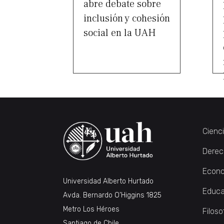
abre debate sobre
inclusión y cohesión
social en la UAH
Cienc
Derec
Econo
Universidad Alberto Hurtado
Educa
Avda. Bernardo O’Higgins 1825
Metro Los Héroes
Filoso
Santiago de Chile