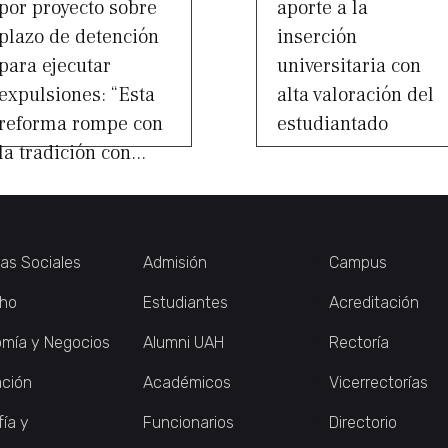
por proyecto sobre
aporte a la
plazo de detención
inserción
para ejecutar
universitaria con
expulsiones: “Esta
alta valoración del
reforma rompe con
estudiantado
la tradición con...
ias Sociales
Admisión
Campus
ho
Estudiantes
Acreditación
mía y Negocios
Alumni UAH
Rectoría
ción
Académicos
Vicerrectorías
fía y
Funcionarios
Directorio