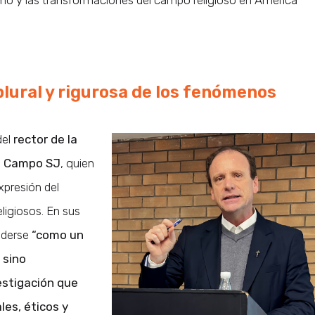
mo y las transformaciones del campo religioso en América
lural y rigurosa de los fenómenos
del
rector de la
el Campo SJ
, quien
xpresión del
ligiosos. En sus
nderse
“como un
 sino
stigación que
les, éticos y