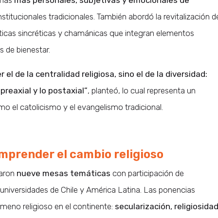
rmas
más personales, subjetivas y emocionales de
institucionales tradicionales. También abordó la revitalización d
cticas sincréticas y chamánicas que integran elementos
 de bienestar.
l de la centralidad religiosa, sino el de la diversidad:
 preaxial y lo postaxial”
, planteó, lo cual representa un
omo el catolicismo y el evangelismo tradicional.
mprender el cambio religioso
zaron
nueve mesas temáticas
con participación de
 universidades de Chile y América Latina. Las ponencias
meno religioso en el continente:
secularización, religiosida