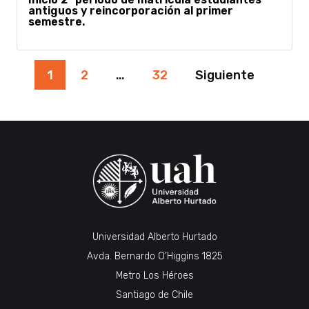
antiguos y reincorporación al primer
semestre.
Paginación
1
2
…
32
Siguiente
de
entradas
Universidad Alberto Hurtado
Avda. Bernardo O’Higgins 1825
Metro Los Héroes
Santiago de Chile