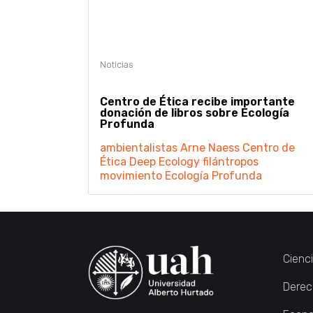
Centro de Ética recibe importante
donación de libros sobre Ecología
Profunda
ambientalistas
Arne Naess
Centro de
Ética
Deep Ecology
filántropos
movimiento Ecología Profunda
Cienc
Derec