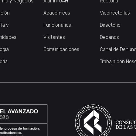
mía y Negocios
Alumni UAH
Rectoría
ción
Académicos
Vicerrectorías
fía y
Funcionarios
Directorio
nidades
Visitantes
Decanos
logía
Comunicaciones
Canal de Denunc
ería
Trabaja con Nos