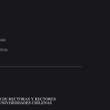
ias
otros