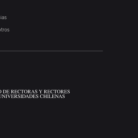
ias
otros