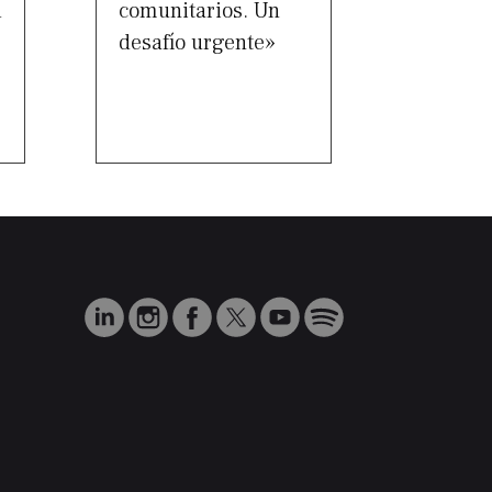
d
comunitarios. Un
desafío urgente»