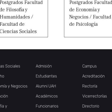
Postgrados Facultad
Postgrados Faculta
de Filosofía y
de Economía y
Humanidades /
Negocios / Facultad
Facultad de
de Psicología
Ciencias Sociales
ias Sociales
Admisión
Campus
ho
Estudiantes
Acreditación
mía y Negocios
Alumni UAH
Rectoría
ción
Académicos
Vicerrectorías
fía y
Funcionarios
Directorio