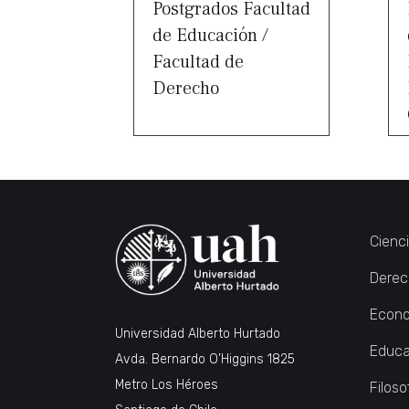
Postgrados Facultad
de Educación /
Facultad de
Derecho
Cienc
Derec
Econo
Universidad Alberto Hurtado
Educa
Avda. Bernardo O’Higgins 1825
Metro Los Héroes
Filoso