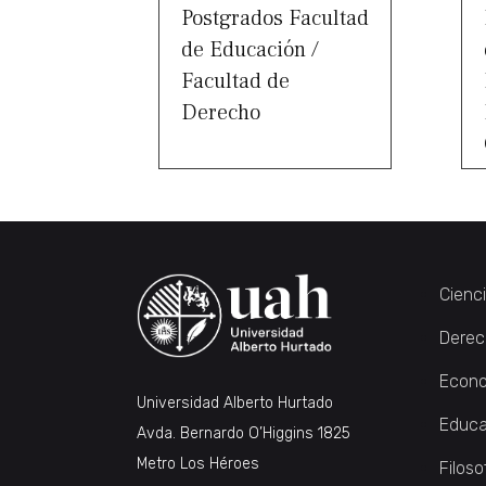
Postgrados Facultad
de Educación /
Facultad de
Derecho
Cienc
Derec
Econo
Universidad Alberto Hurtado
Educa
Avda. Bernardo O’Higgins 1825
Metro Los Héroes
Filoso