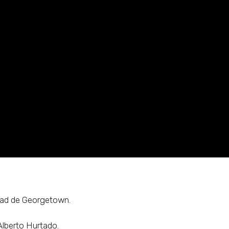
idad de Georgetown.
Alberto Hurtado.