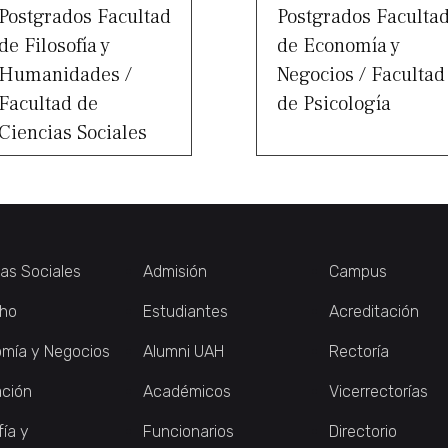
Postgrados Facultad
Postgrados Faculta
de Filosofía y
de Economía y
Humanidades /
Negocios / Facultad
Facultad de
de Psicología
Ciencias Sociales
ias Sociales
Admisión
Campus
ho
Estudiantes
Acreditación
mía y Negocios
Alumni UAH
Rectoría
ción
Académicos
Vicerrectorías
fía y
Funcionarios
Directorio