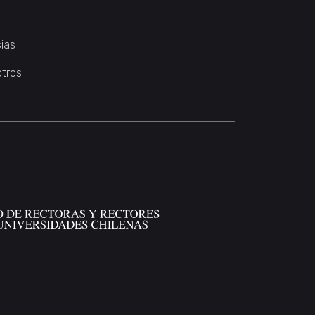
ias
otros