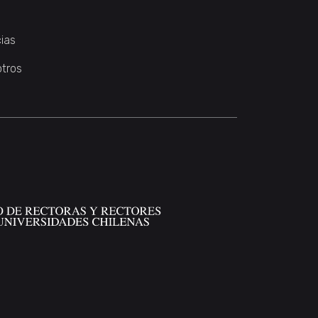
ias
otros