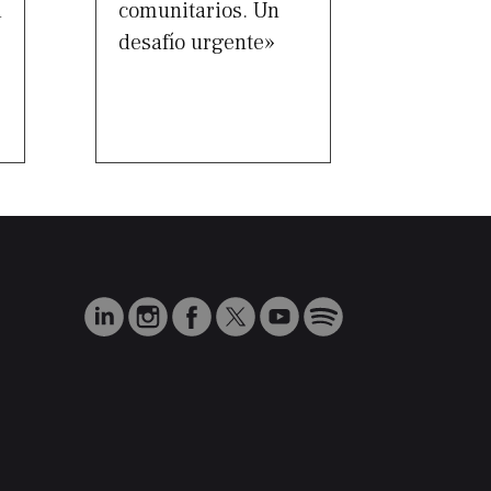
d
comunitarios. Un
desafío urgente»