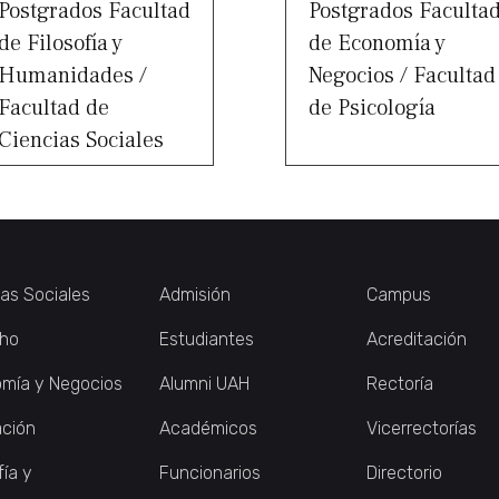
Postgrados Facultad
Postgrados Faculta
de Filosofía y
de Economía y
Humanidades /
Negocios / Facultad
Facultad de
de Psicología
Ciencias Sociales
ias Sociales
Admisión
Campus
ho
Estudiantes
Acreditación
mía y Negocios
Alumni UAH
Rectoría
ción
Académicos
Vicerrectorías
fía y
Funcionarios
Directorio