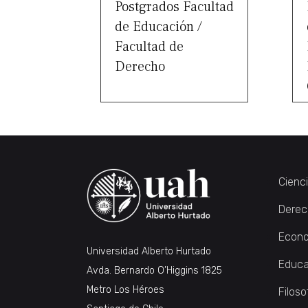
Postgrados Facultad
de Educación /
Facultad de
Derecho
Cienc
Derec
Econo
Universidad Alberto Hurtado
Educa
Avda. Bernardo O’Higgins 1825
Metro Los Héroes
Filoso