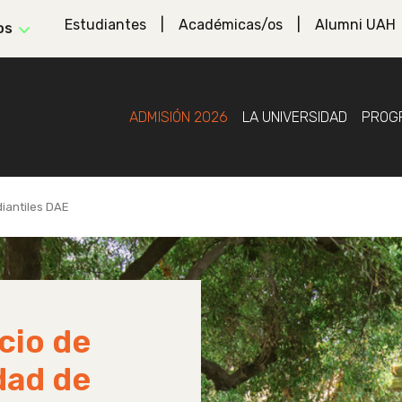
Estudiantes
Académicas/os
Alumni UAH
os
ADMISIÓN 2026
LA UNIVERSIDAD
PROG
iantiles DAE
cio de
dad de