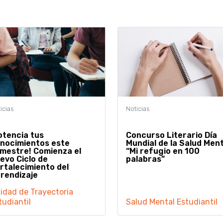
otencia tus
Concurso Literario Día
nocimientos este
Mundial de la Salud Ment
mestre! Comienza el
“Mi refugio en 100
evo Ciclo de
palabras”
rtalecimiento del
rendizaje
idad de Trayectoria
tudiantil
Salud Mental Estudiantil