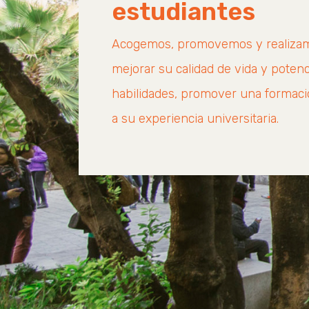
estudiantes
Acogemos, promovemos y realizam
mejorar su calidad de vida y potenc
habilidades, promover una formació
a su experiencia universitaria.
revious