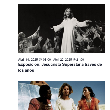
vis
Abril
de
Ev
16,
2025
Abril 14, 2025 @ 08:00
-
Abril 22, 2025 @ 21:00
Exposición: Jesucristo Superstar a través de
los años