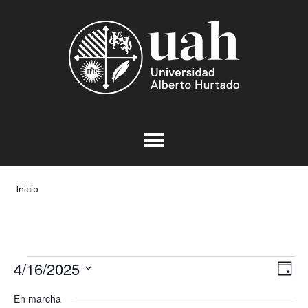
Inicio
Eventos
4/16/2025
Nav
Na
Día
de
Seleccionar
de
en
En marcha
vis
fecha.