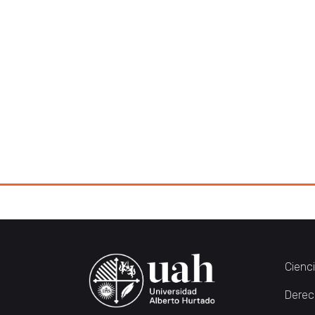
Cienc
Derec