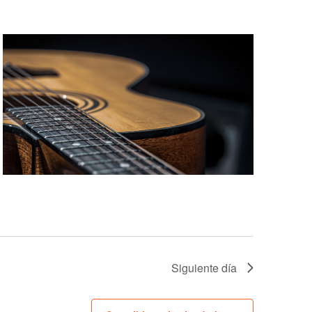
vistas
de
Evento
Siguiente día