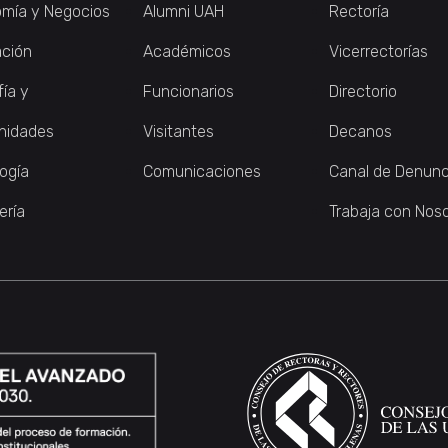
mía y Negocios
Alumni UAH
Rectoría
ción
Académicos
Vicerrectorías
fía y
Funcionarios
Directorio
nidades
Visitantes
Decanos
logía
Comunicaciones
Canal de Denunc
ería
Trabaja con Nos