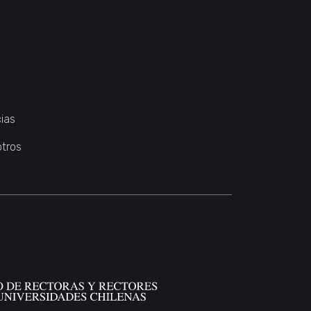
ias
otros