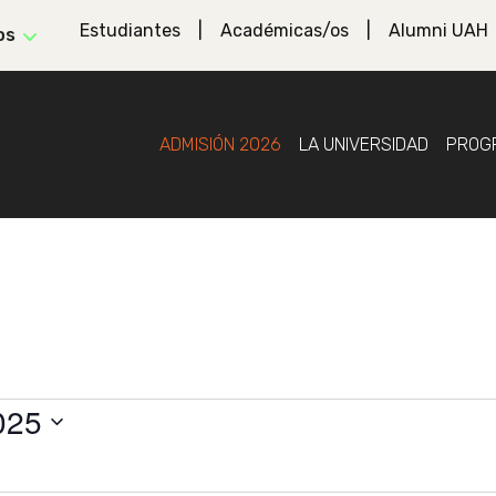
Estudiantes
Académicas/os
Alumni UAH
os
ADMISIÓN 2026
LA UNIVERSIDAD
PROG
025