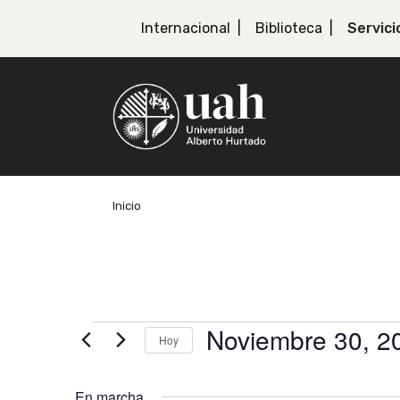
Internacional
Biblioteca
Servici
Inicio
Eventos
Noviembre 30, 2
Hoy
Seleccionar
en
fecha.
En marcha